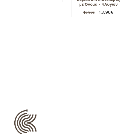
με Όνομα – 4 Αυγών
13,90
€
16,90
€