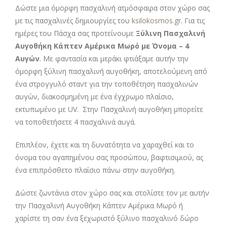
Δώστε μια όμορφη πασχαλινή ατμόσφαιρα στον χώρο σας
με τις πασχαλινές δημιουργίες του
ksilokosmos.gr
. Για τις
ημέρες του Πάσχα σας προτείνουμε
Ξύλινη Πασχαλινή
Αυγοθήκη Κάπτεν Αμέρικα Μωρό με Όνομα – 4
Αυγών
. Με φαντασία και μεράκι φτιάξαμε αυτήν την
όμορφη ξύλινη πασχαλινή αυγοθήκη, αποτελούμενη από
ένα στρογγυλό σταντ για την τοποθέτηση πασχαλινών
αυγών, διακοσμημένη με ένα έγχρωμο πλαίσιο,
εκτυπωμένο με UV. Στην Πασχαλινή αυγοθήκη μπορείτε
να τοποθετήσετε 4 πασχαλινά αυγά.
Επιπλέον, έχετε και τη δυνατότητα να χαραχθεί και το
όνομα του αγαπημένου σας προσώπου, βαφτισιμιού, ας
ένα επιπρόσθετο πλαίσιο πάνω στην αυγοθήκη.
Δώστε ζωντάνια στον χώρο σας και στολίστε τον με αυτήν
την Πασχαλινή Αυγοθήκη Κάπτεν Αμέρικα Μωρό ή
χαρίστε τη σαν ένα ξεχωριστό ξύλινο πασχαλινό δώρο