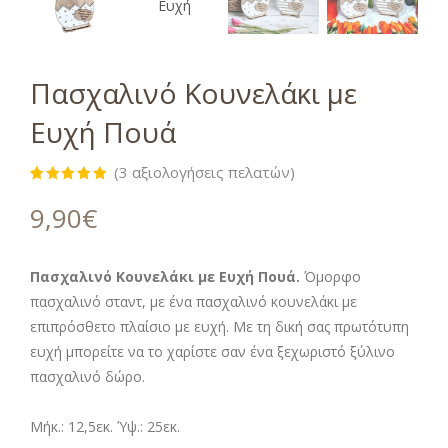
Πασχαλινό Κουνελάκι με
Ευχή Πουά
(
3
αξιολογήσεις πελατών)
Βαθμολογήθηκε
3
με
5.00
9,90
€
από 5 με
βάση
βαθμολογίες
πελάτη
Πασχαλινό Κουνελάκι με Ευχή Πουά.
Όμορφο
πασχαλινό σταντ, με ένα πασχαλινό κουνελάκι με
επιπρόσθετο πλαίσιο με ευχή. Με τη δική σας πρωτότυπη
ευχή μπορείτε να το χαρίστε σαν ένα ξεχωριστό ξύλινο
πασχαλινό δώρο.
Μήκ.: 12,5εκ. Ύψ.: 25εκ.