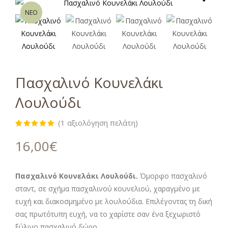
ΝΕΟ
Πασχαλινό Κουνελάκι
Λουλούδι
(
1
αξιολόγηση πελάτη)
Βαθμολογήθηκε
1
με
5.00
16,00
€
από 5 με
βάση
βαθμολογία
πελάτη
Πασχαλινό Κουνελάκι Λουλούδι.
Όμορφο πασχαλινό
σταντ, σε σχήμα πασχαλινού κουνελιού, χαραγμένο με
ευχή και διακοσμημένο με λουλούδια. Επιλέγοντας τη δική
σας πρωτότυπη ευχή, να το χαρίστε σαν ένα ξεχωριστό
ξύλινο πασχαλινό δώρο