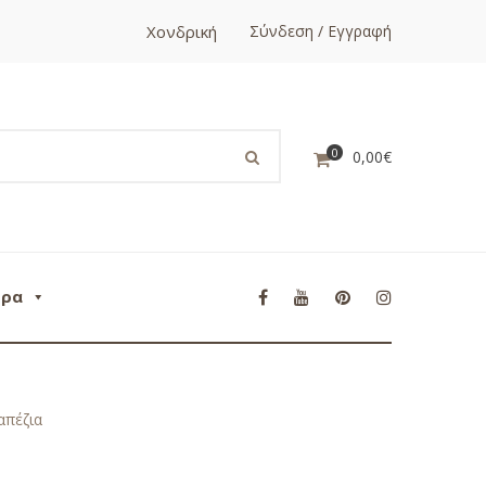
Χονδρική
Σύνδεση / Εγγραφή
0
0,00
€
ορα
απέζια