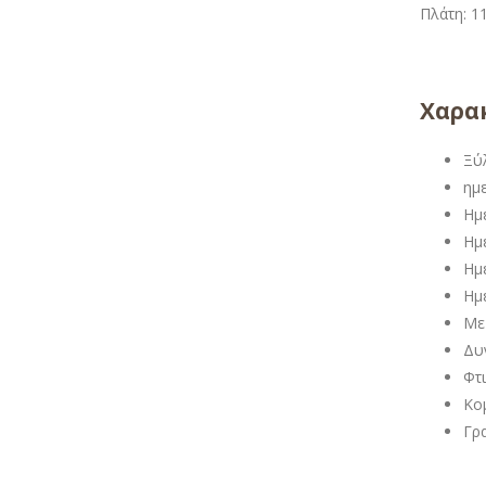
Πλάτη: 11
Χαρακ
Ξύ
ημε
Ημ
Ημ
Ημ
Ημ
Με
Δυ
Φτ
Κομ
Γρ