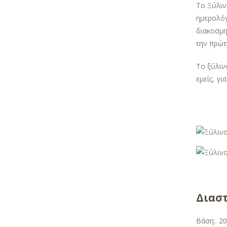
Το Ξύλιν
ημερολόγ
διακοσμη
την πρώτ
Το ξύλιν
εμείς, γι
Διαστ
Βάση:. 20