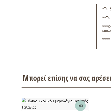
*Το ξ
**Το 
***Οι
επικ
**** 
Μπορεί επίσης να σας αρέσ
16%