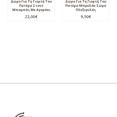
Δώρο Για Τη Γιορτή Του
Δώρο Για Τη Γιορτή Του
Πατέρα Σταντ
Πατέρα Μπρελόκ Σώμα
Μπαμπάς Με Αγοράκι
Πλεξιγκλάς
22,00
€
9,50
€