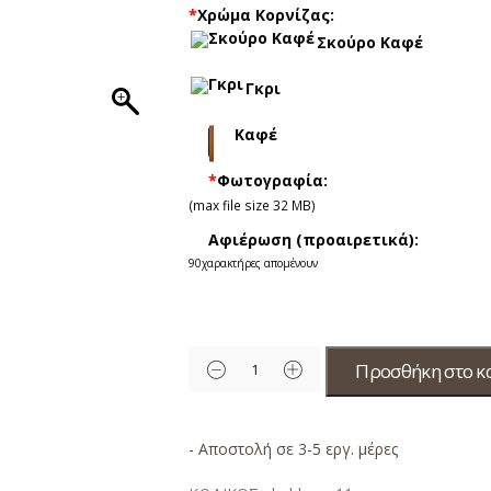
*
Χρώμα Κορνίζας:
Σκούρο Καφέ
Γκρι
Καφέ
*
Φωτογραφία:
(max file size 32 MB)
Αφιέρωση (προαιρετικά):
90
χαρακτήρες απομένουν
Προσθήκη στο κ
- Αποστολή σε 3-5 εργ. μέρες