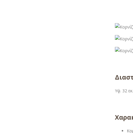
Διαστ
Υψ. 32 εκ
Χαρακ
Κο