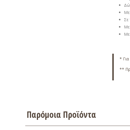
Δώ
Με 
Σε
Με
Με
* Για
** Πρ
Παρόμοια Προϊόντα