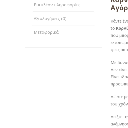
Επιπλέον πληροφορίες
Αγόρ
Αξιολογήσεις (0)
Κάντε έν
το
Κορνί
Μεταφορικά
που μπορ
εκτυπωμέ
τρεις απ
Με δυνατ
Δεν είνα
Είναι ιδ
προσωπικ
Δώστε μα
του χρόνο
Δείξτε τ
ανάμνηση