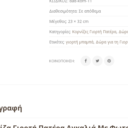
ΚΩΔΙΚΟΣ:
dad-korn-11
Διαθεσιμότητα:
Σε απόθεμα
Μέγεθος:
23 × 32 cm
Κατηγορίες:
Κορνίζες Γιορτή Πατέρα
,
Δώρα
Ετικέτες:
γιορτή μπαμπά
,
Δώρα για τη Γιο
ΚΟΙΝΟΠΟΊΗΣΗ:
ιγραφή
ίζα Γιορτή Πατέρα Αγκαλιά Με Φωτ