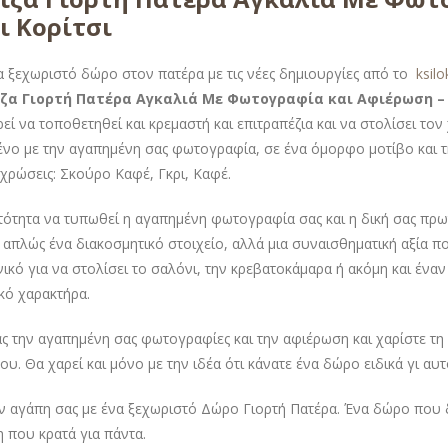
ι Κορίτσι
α ξεχωριστό δώρο στον πατέρα με τις νέες δημιουργίες από το
ksil
ζα Γιορτή Πατέρα Αγκαλιά Με Φωτογραφία και Αφιέρωση – 
εί να τοποθετηθεί και κρεμαστή και επιτραπέζια και να στολίσει τ
νο με την αγαπημένη σας φωτογραφία, σε ένα όμορφο μοτίβο και τ
οχρώσεις: Σκούρο Καφέ, Γκρι, Καφέ.
ότητα να τυπωθεί η αγαπημένη φωτογραφία σας και η δική σας πρωτ
ι απλώς ένα διακοσμητικό στοιχείο, αλλά μια συναισθηματική αξία πο
ανικό για να στολίσει το σαλόνι, την κρεβατοκάμαρα ή ακόμη και έν
ό χαρακτήρα.
ς την αγαπημένη σας φωτογραφίες και την αφιέρωση και χαρίστε τ
υ. Θα χαρεί και μόνο με την ιδέα ότι κάνατε ένα δώρο ειδικά γι αυτ
ην αγάπη σας με ένα ξεχωριστό Δώρο Γιορτή Πατέρα. Ένα δώρο που 
 που κρατά για πάντα.