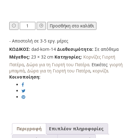
Κορνίζα
Προσθήκη στο καλάθι
Γιορτή
Πατέρα
- Αποστολή σε 3-5 εργ. μέρες
Αγκαλιά
Με
ΚΩΔΙΚΟΣ:
dad-korn-14
Διαθεσιμότητα:
Σε απόθεμα
2
Μέγεθος:
23 × 32 cm
Κατηγορίες:
Κορνίζες Γιορτή
Φωτογραφίες
Πατέρα
,
Δώρα για τη Γιορτή του Πατέρα
.
Ετικέτες:
γιορτή
και
μπαμπά
,
Δώρα για τη Γιορτή του Πατέρα
,
κορνίζα
.
Αφιέρωση
Κοινοποίηση:
-
Αγόρι
ποσότητα
Περιγραφή
Επιπλέον πληροφορίες