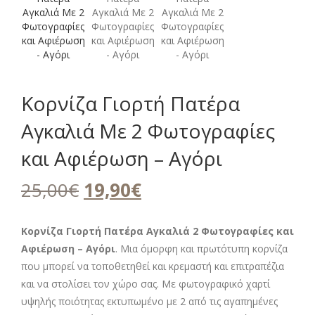
Κορνίζα Γιορτή Πατέρα
Αγκαλιά Με 2 Φωτογραφίες
και Αφιέρωση – Αγόρι
Original
Η
25,00
€
19,90
€
price
τρέχουσα
was:
τιμή
Κορνίζα Γιορτή Πατέρα Αγκαλιά 2 Φωτογραφίες και
Αφιέρωση – Αγόρι
25,00€.
. Μια όμορφη και πρωτότυπη κορνίζα
είναι:
που μπορεί να τοποθετηθεί και κρεμαστή και επιτραπέζια
19,90€.
και να στολίσει τον χώρο σας. Με φωτογραφικό χαρτί
υψηλής ποιότητας εκτυπωμένο με 2 από τις αγαπημένες