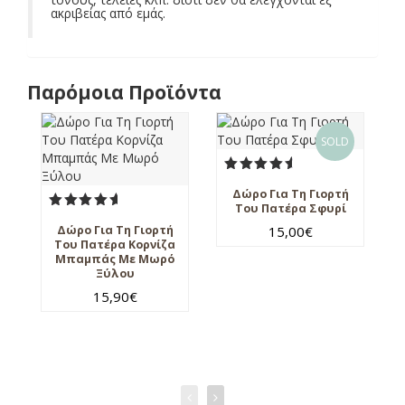
ακριβείας από εμάς.
Παρόμοια Προϊόντα
SOLD
Βαθμολογήθηκε
Δώρο Για Τη Γιορτή
με
4.95
Του Πατέρα Σφυρί
από 5
Βαθμολογήθηκε
Δώρο Για Τη Γιορτή
15,00
€
με
5.00
Του Πατέρα Κορνίζα
από 5
Μπαμπάς Με Μωρό
Ξύλου
15,90
€