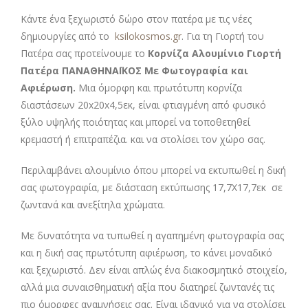
Κάντε ένα ξεχωριστό δώρο στον πατέρα με τις νέες
δημιουργίες από το
ksilokosmos.gr
. Για τη Γιορτή του
Πατέρα σας προτείνουμε το
Κορνίζα Αλουμίνιο Γιορτή
Πατέρα ΠΑΝΑΘΗΝΑΪΚΟΣ Με Φωτογραφία και
Αφιέρωση
.
Μια όμορφη και πρωτότυπη κορνίζα
διαστάσεων 20x20x4,5εκ, είναι φτιαγμένη από φυσικό
ξύλο υψηλής ποιότητας και μπορεί να τοποθετηθεί
κρεμαστή ή επιτραπέζια. και να στολίσει τον χώρο σας.
Περιλαμβάνει αλουμίνιο όπου μπορεί να εκτυπωθεί η δική
σας φωτογραφία, με διάσταση εκτύπωσης 17,7Χ17,7εκ σε
ζωντανά και ανεξίτηλα χρώματα.
Με δυνατότητα να τυπωθεί η αγαπημένη φωτογραφία σας
και η δική σας πρωτότυπη αφιέρωση, το κάνει μοναδικό
και ξεχωριστό. Δεν είναι απλώς ένα διακοσμητικό στοιχείο,
αλλά μια συναισθηματική αξία που διατηρεί ζωντανές τις
πιο όμορφες αναμνήσεις σας. Είναι ιδανικό για να στολίσει