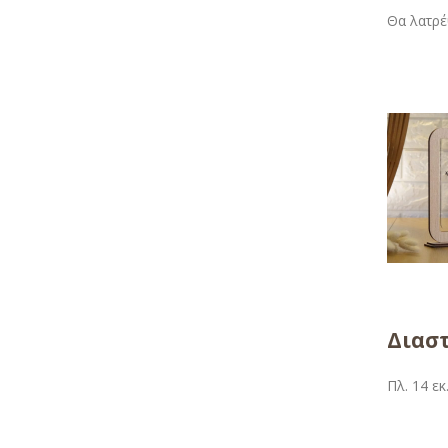
Θα λατρέ
Διασ
Πλ. 14 εκ.