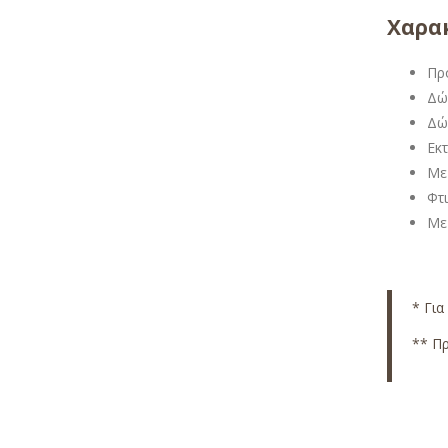
Χαρακ
Πρ
Δώ
Δώ
Εκ
Με
Φτ
Με
* Για
** Πρ