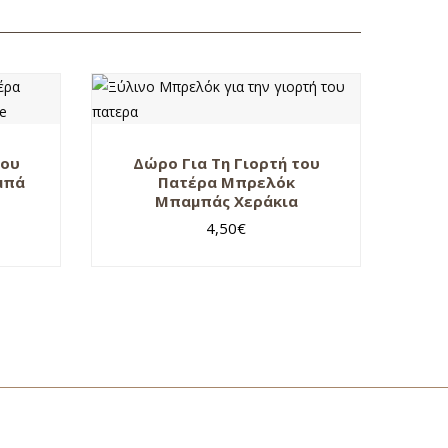
Του
Δώρο Για Τη Γιορτή του
μπά
Πατέρα Μπρελόκ
Μπαμπάς Χεράκια
4,50
€