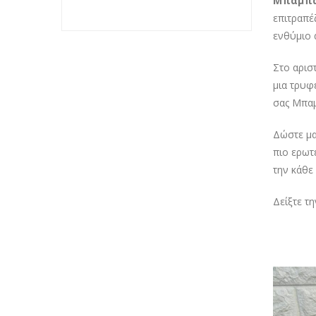
Μπαμπάς
επιτραπέ
ενθύμιο 
Στο αρισ
μια τρυφ
σας Μπαμ
Δώστε μα
πιο ερωτ
την κάθε
Δείξτε τ