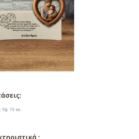
άσεις:
 Υψ. 15 εκ.
τηριστικά :