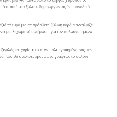
 κρατήσει για πάντα! Αυτό το κομψό, χειροποίητο
ι τη ζεστασιά του ξύλου, δημιουργώντας ένα μοναδικό
εξιά πλευρά μια επιπρόσθετη ξύλινη καρδιά αγκαλιάζει
ώνει μια ξεχωριστή αφιέρωση, για τον πολυαγαπημένο
ξιγκλάς και χαρίστε το στον πολυαγαπημένο σας, την
ρα, που θα στολίσει όμορφα το γραφείο, το σαλόνι