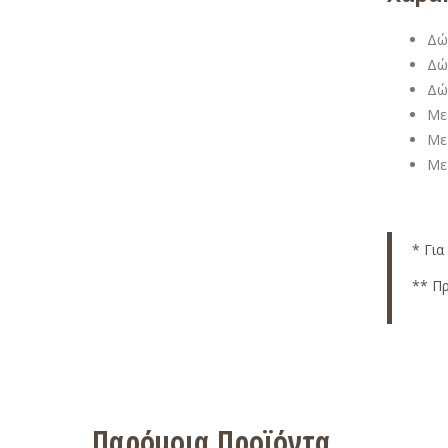
Δώ
Δώ
Δώ
Με
Με
Με
* Για
** Πρ
Παρόμοια Προϊόντα