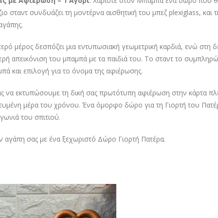
 με Αφιέρωση – 1 Αγόρι
. Χαρίστε στον Μπαμπά ένα δώρο που θα
ζιο σταντ συνδυάζει τη μοντέρνα αισθητική του μπεζ plexiglass, κα
αγάπης.
τερό μέρος δεσπόζει μια εντυπωσιακή γεωμετρική καρδιά, ενώ στη δ
ερή απεικόνιση του μπαμπά με τα παιδιά του. Το σταντ το συμπληρ
πά και επιλογή για το όνομα της αφιέρωσης.
ς να εκτυπώσουμε τη δική σας πρωτότυπη αφιέρωση στην κάρτα πλε
ευμένη μέρα του χρόνου. Ένα όμορφο δώρο για τη Γιορτή του Πατέ
 γωνιά του σπιτιού.
ην αγάπη σας με ένα ξεχωριστό Δώρο Γιορτή Πατέρα.