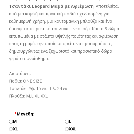
Τσαντάκι Leopard Μαμά με Αφιέρωση
. Αποτελείται
από μια κομψή και πρακτική ποδιά σχεδιασμένη για
καθημερινή χρήση, μια κοντομάνικη μπλούζα και ένα
όμορφο και πρακτικό τσαντάκι – νεσεσέρ. Και τα 3 δώρα
εκτυπωμένα με στάμπα υψηλής ποιότητας και αφιέρωση
προς τη μαμά, την οποία μπορείτε να προσαρμόσετε,
δημιουργώντας ένα ξεχωριστό και προσωπικό δώρο
γεμάτο συναίσθημα.
Διαστάσεις:
Ποδιά: ONE SIZE
Τσαντάκι: Υψ. 15 εκ. Πλ. 24 εκ
Πλούζα: M,L,XL,XXL
*
Μεγέθη:
M
L
XL
XXL