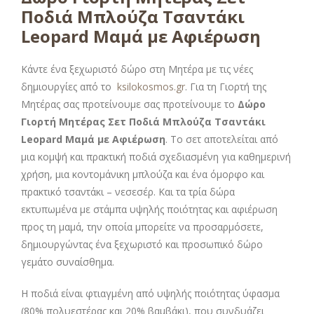
Ποδιά Μπλούζα Τσαντάκι
Leopard Μαμά με Αφιέρωση
Κάντε ένα ξεχωριστό δώρο στη Μητέρα με τις νέες
δημιουργίες από το
ksilokosmos.gr
. Για τη Γιορτή της
Μητέρας σας προτείνουμε σας προτείνουμε το
Δώρο
Γιορτή Μητέρας Σετ Ποδιά Μπλούζα Τσαντάκι
Leopard Μαμά με Αφιέρωση
. Το σετ αποτελείται από
μια κομψή και πρακτική ποδιά σχεδιασμένη για καθημερινή
χρήση, μια κοντομάνικη μπλούζα και ένα όμορφο και
πρακτικό τσαντάκι – νεσεσέρ. Και τα τρία δώρα
εκτυπωμένα με στάμπα υψηλής ποιότητας και αφιέρωση
προς τη μαμά, την οποία μπορείτε να προσαρμόσετε,
δημιουργώντας ένα ξεχωριστό και προσωπικό δώρο
γεμάτο συναίσθημα.
Η ποδιά είναι φτιαγμένη από υψηλής ποιότητας ύφασμα
(80% πολυεστέρας και 20% βαμβάκι), που συνδυάζει