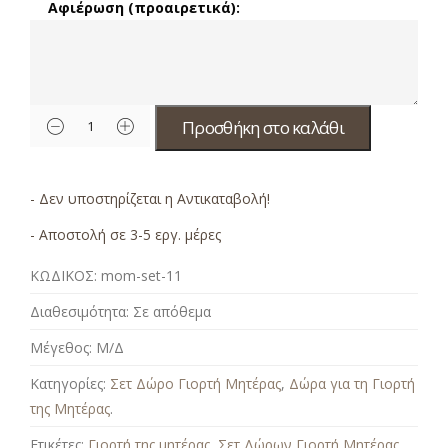
Αφιέρωση (προαιρετικά):
Προσθήκη στο καλάθι
- Δεν υποστηρίζεται η Αντικαταβολή!
- Αποστολή σε 3-5 εργ. μέρες
ΚΩΔΙΚΟΣ:
mom-set-11
Διαθεσιμότητα:
Σε απόθεμα
Μέγεθος:
Μ/Δ
Κατηγορίες:
Σετ Δώρο Γιορτή Μητέρας
,
Δώρα για τη Γιορτή
της Μητέρας
.
Ετικέτες:
Γιορτή της μητέρας
,
Σετ Δώρων Γιορτή Μητέρας
.