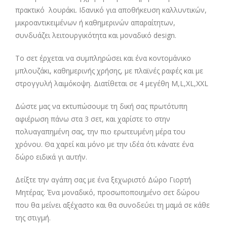
πρακτικό λουράκι. Ιδανικό για αποθήκευση καλλυντικών,
μικροαντικειμένων ή καθημερινών απαραίτητων,
συνδυάζει λειτουργικότητα και μοναδικό design.
Το σετ έρχεται να συμπληρώσει και ένα κοντομάνικο
μπλουζάκι, καθημερινής χρήσης, με πλαϊνές ραφές και με
στρογγυλή λαιμόκοψη. Διατίθεται σε 4 μεγέθη M,L,XL,XXL
Δώστε μας να εκτυπώσουμε τη δική σας πρωτότυπη
αφιέρωση πάνω στα 3 σετ, και χαρίστε το στην
πολυαγαπημένη σας, την πιο ερωτευμένη μέρα του
χρόνου. Θα χαρεί και μόνο με την ιδέα ότι κάνατε ένα
δώρο ειδικά γι αυτήν.
Δείξτε την αγάπη σας με ένα ξεχωριστό Δώρο Γιορτή
Μητέρας. Ένα μοναδικό, προσωποποιημένο σετ δώρου
που θα μείνει αξέχαστο και θα συνοδεύει τη μαμά σε κάθε
της στιγμή.