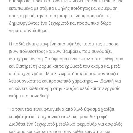
όμορφο και πρακτικό τσαντάκι – νεσεσέρ. Και τα τρία δώρα
εκτυπωμένα με στάμπα υψηλής ποιότητας και αφιέρωση
προς τη μαμά, την οποία μπορείτε να προσαρμόσετε,
δημιουργώντας ένα ξεχωριστό και προσωπικό δώρο
γεμάτο συναίσθημα.
Η ποδιά είναι φτιαγμένη από υψηλής ποιότητας ύφασμα
(80% πολυεστέρας και 20% βαμβάκι), που συνδυάζει
αντοχή και άνεση. Το ύφασμα είναι εύκολο στο καθάρισμα
και διατηρεί τη φόρμα και τα χρώματά του ακόμα και μετά
από συχνή χρήση. Μια ξεχωριστή ποδιά που συνδυάζει
λειτουργικότητα και προσωπικό χαρακτήρα — ιδανική για
να κάνετε κάθε στιγμή στην κουζίνα αλλά και την εργασία
ακόμα πιο μοναδική!
Το τσαντάκι είναι φτιαγμένο από λινό ύφασμα χαρίζει
κομψότητα και διαχρονικό στυλ, και μοναδική υφή.
Διαθέτει ένα ξεχωριστό μεταλλικό φερμουάρ για ασφαλές
κλείσιμο και εύκολη χρήση στην καθημερινότητα και