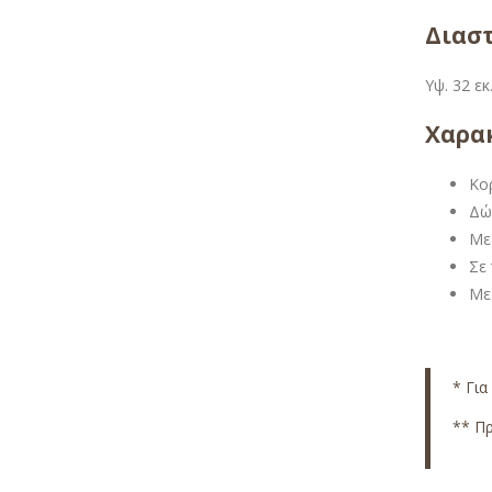
Διαστ
Υψ. 32 εκ
Χαρακ
Κο
Δώ
Με 
Σε
Με
* Για
** Πρ