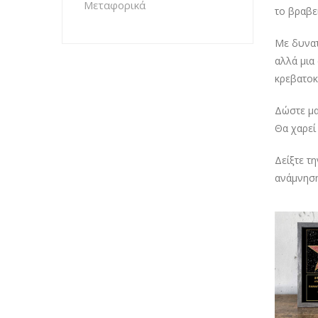
Μεταφορικά
το βραβε
Με δυνατ
αλλά μια 
κρεβατοκ
Δώστε μα
Θα χαρεί 
Δείξτε τ
ανάμνηση