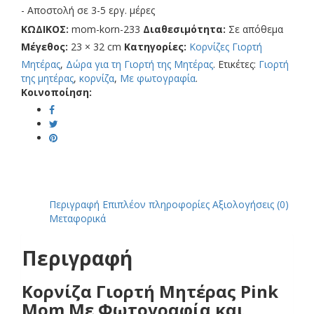
α
Pink
- Αποστολή σε 3-5 εργ. μέρες
Mom
ΚΩΔΙΚΟΣ:
mom-korn-233
Διαθεσιμότητα:
Σε απόθεμα
Με
Μέγεθος:
23 × 32 cm
Κατηγορίες:
Κορνίζες Γιορτή
Φωτογραφία
Μητέρας
,
Δώρα για τη Γιορτή της Μητέρας
.
Ετικέτες:
Γιορτή
και
της μητέρας
,
κορνίζα
,
Με φωτογραφία
.
Αφιέρωση
Κοινοποίηση:
ποσότητα
Περιγραφή
Επιπλέον πληροφορίες
Αξιολογήσεις (0)
Μεταφορικά
Περιγραφή
Κορνίζα Γιορτή Μητέρας Pink
Mom Με Φωτογραφία και