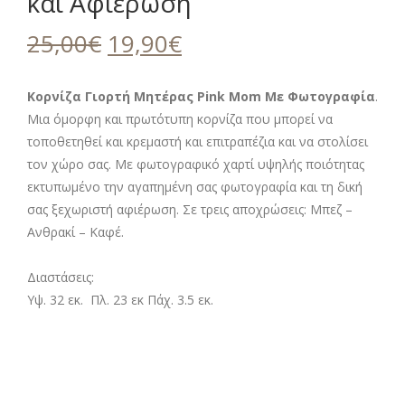
και Αφιέρωση
Original
Η
25,00
€
19,90
€
price
τρέχουσα
was:
τιμή
Κορνίζα Γιορτή Μητέρας Pink Mom Με Φωτογραφία
.
Μια όμορφη και πρωτότυπη κορνίζα που μπορεί να
25,00€.
είναι:
τοποθετηθεί και κρεμαστή και επιτραπέζια και να στολίσει
19,90€.
τον χώρο σας. Με φωτογραφικό χαρτί υψηλής ποιότητας
εκτυπωμένο την αγαπημένη σας φωτογραφία και τη δική
σας ξεχωριστή αφιέρωση. Σε τρεις αποχρώσεις: Μπεζ –
Ανθρακί – Καφέ.
Διαστάσεις:
Υψ. 32 εκ. Πλ. 23 εκ Πάχ. 3.5 εκ.