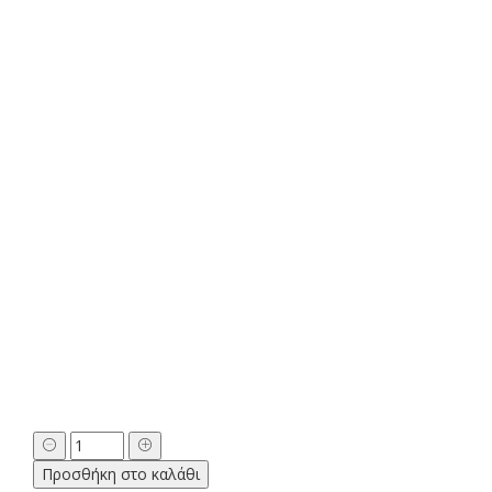
α
α
Κορνίζα
Γιορτή
Προσθήκη στο καλάθι
Μητέρας