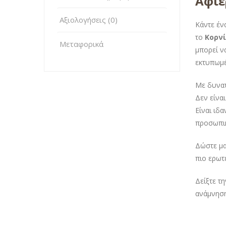
Αφι
Αξιολογήσεις (0)
Κάντε έν
το
Κορν
Μεταφορικά
μπορεί ν
εκτυπωμέ
Με δυνατ
Δεν είνα
Είναι ιδ
προσωπικ
Δώστε μα
πιο ερωτ
Δείξτε τ
ανάμνηση