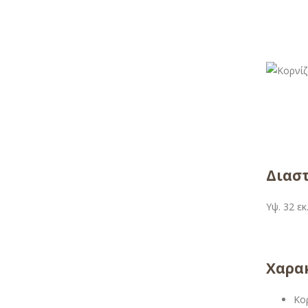
Διαστ
Υψ. 32 εκ
Χαρακ
Κο