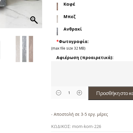
Καφέ
Μπεζ
Ανθρακί
*
Φωτογραφία:
(max file size 32 MB)
Αφιέρωση (προαιρετικά):
Προσθήκη στο κ
- Αποστολή σε 3-5 εργ. μέρες
ΚΩΔΙΚΟΣ:
mom-korn-226