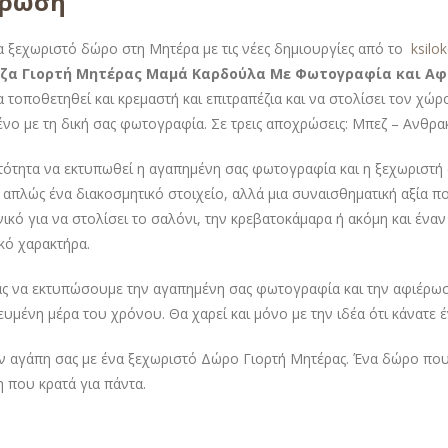
έρωση
α ξεχωριστό δώρο στη Μητέρα με τις νέες δημιουργίες από το
ksilo
ίζα Γιορτή Μητέρας Μαμά Καρδούλα Με Φωτογραφία και Αφ
α τοποθετηθεί και κρεμαστή και επιτραπέζια και να στολίσει τον χ
νο με τη δική σας φωτογραφία. Σε τρεις αποχρώσεις: Μπεζ – Ανθρακ
ότητα να εκτυπωθεί η αγαπημένη σας φωτογραφία και η ξεχωριστή α
ι απλώς ένα διακοσμητικό στοιχείο, αλλά μια συναισθηματική αξία πο
ανικό για να στολίσει το σαλόνι, την κρεβατοκάμαρα ή ακόμη και έν
ό χαρακτήρα.
ς να εκτυπώσουμε την αγαπημένη σας φωτογραφία και την αφιέρωση
ευμένη μέρα του χρόνου. Θα χαρεί και μόνο με την ιδέα ότι κάνατε έ
ην αγάπη σας με ένα ξεχωριστό Δώρο Γιορτή Μητέρας. Ένα δώρο που
 που κρατά για πάντα.