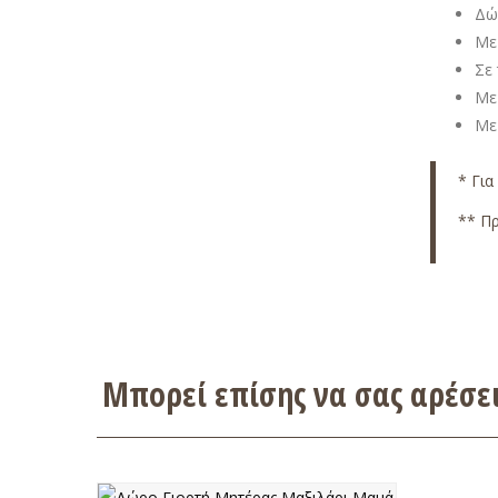
Δώ
Με 
Σε
Με
Με
* Για
** Πρ
Μπορεί επίσης να σας αρέσ