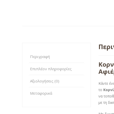
Περ
Περιγραφή
Κορν
Επιπλέον πληροφορίες
Αφι
Αξιολογήσεις (0)
Κάντε έν
το
Κορνί
Μεταφορικά
να τοποθ
με τη δι
Με δυνατ