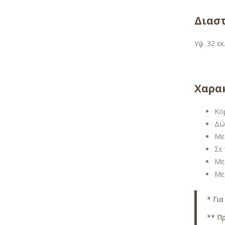
Διαστ
Υψ. 32 εκ
Χαρακ
Κο
Δώ
Με 
Σε
Με
Με
* Για
** Πρ