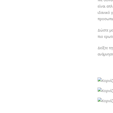
είναι απ
ιδανικό 
προσωπικ
Δώστε μα
πιο ερωτ
Δείξτε τ
ανάμνηση