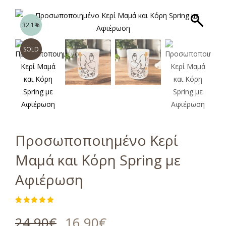
32.1%
SOLD
Προσωποποιημένο Κερί
Μαμά και Κόρη Spring με
Αφιέρωση
Βαθμολογήθηκε
1
με
5.00
24,90
€
16,90
€
από 5 με