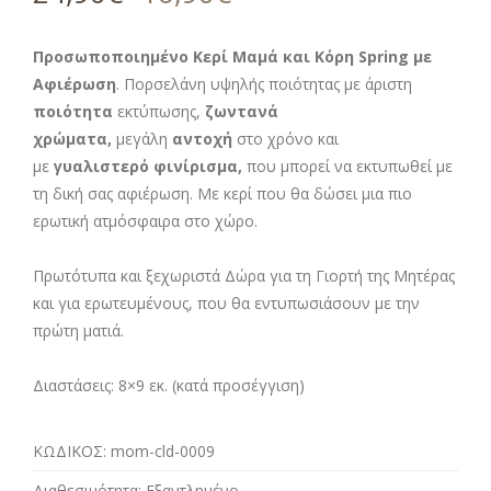
βάση
βαθμολογία
πελάτη
Προσωποποιημένο Κερί Μαμά και Κόρη Spring με
Αφιέρωση
. Πορσελάνη υψηλής ποιότητας με άριστη
ποιότητα
εκτύπωσης,
ζωντανά
χρώματα,
μεγάλη
αντοχή
στο χρόνο και
με
γυαλιστερό φινίρισμα,
που μπορεί να εκτυπωθεί με
τη δική σας αφιέρωση. Με κερί που θα δώσει μια πιο
ερωτική ατμόσφαιρα στο χώρο.
Πρωτότυπα και ξεχωριστά Δώρα για τη Γιορτή της Μητέρας
και για ερωτευμένους, που θα εντυπωσιάσουν με την
πρώτη ματιά.
Διαστάσεις:
8×9 εκ. (κατά προσέγγιση)
ΚΩΔΙΚΟΣ:
mom-cld-0009
Διαθεσιμότητα:
Εξαντλημένο