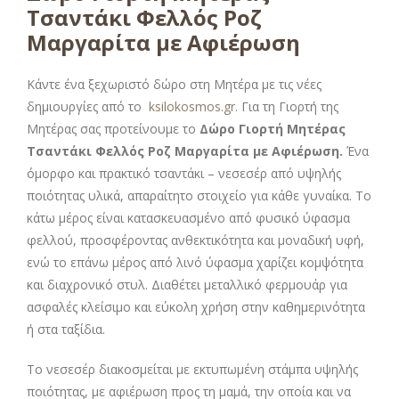
Τσαντάκι Φελλός Ροζ
Μαργαρίτα με Αφιέρωση
Κάντε ένα ξεχωριστό δώρο στη Μητέρα με τις νέες
δημιουργίες από το
ksilokosmos.gr
. Για τη Γιορτή της
Μητέρας σας προτείνουμε το
Δώρο Γιορτή Μητέρας
Τσαντάκι Φελλός Ροζ Μαργαρίτα με Αφιέρωση
.
Ένα
όμορφο και πρακτικό τσαντάκι – νεσεσέρ από υψηλής
ποιότητας υλικά, απαραίτητο στοιχείο για κάθε γυναίκα. Το
κάτω μέρος είναι κατασκευασμένο από φυσικό ύφασμα
φελλού, προσφέροντας ανθεκτικότητα και μοναδική υφή,
ενώ το επάνω μέρος από λινό ύφασμα χαρίζει κομψότητα
και διαχρονικό στυλ. Διαθέτει μεταλλικό φερμουάρ για
ασφαλές κλείσιμο και εύκολη χρήση στην καθημερινότητα
ή στα ταξίδια.
Το νεσεσέρ διακοσμείται με εκτυπωμένη στάμπα υψηλής
ποιότητας, με αφιέρωση προς τη μαμά, την οποία και να