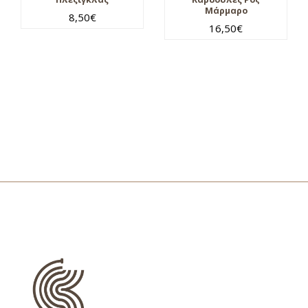
Μάρμαρο
8,50
€
16,50
€