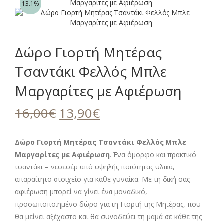
13.1%
Δώρο Γιορτή Μητέρας
Τσαντάκι Φελλός Μπλε
Μαργαρίτες με Αφιέρωση
Original
Η
16,00
€
13,90
€
price
τρέχουσα
was:
τιμή
Δώρο Γιορτή Μητέρας Τσαντάκι Φελλός Μπλε
Μαργαρίτες με Αφιέρωση
16,00€.
είναι:
. Ένα όμορφο και πρακτικό
τσαντάκι – νεσεσέρ από υψηλής ποιότητας υλικά,
13,90€.
απαραίτητο στοιχείο για κάθε γυναίκα. Με τη δική σας
αφιέρωση μπορεί να γίνει ένα μοναδικό,
προσωποποιημένο δώρο για τη Γιορτή της Μητέρας, που
θα μείνει αξέχαστο και θα συνοδεύει τη μαμά σε κάθε της