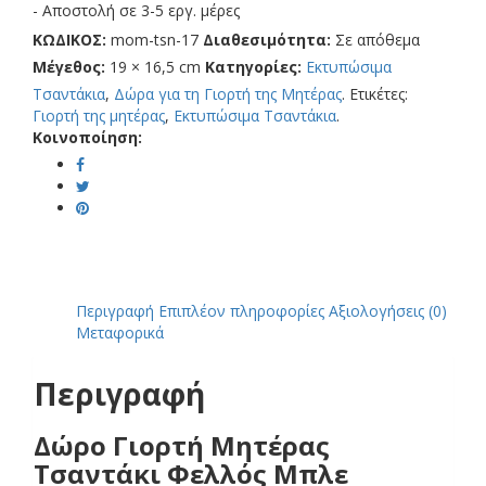
Φελλός
- Αποστολή σε 3-5 εργ. μέρες
Μπλε
ΚΩΔΙΚΟΣ:
mom-tsn-17
Διαθεσιμότητα:
Σε απόθεμα
Μαργαρίτες
Μέγεθος:
19 × 16,5 cm
Κατηγορίες:
Εκτυπώσιμα
με
Αφιέρωση
Τσαντάκια
,
Δώρα για τη Γιορτή της Μητέρας
.
Ετικέτες:
ποσότητα
Γιορτή της μητέρας
,
Εκτυπώσιμα Τσαντάκια
.
Κοινοποίηση:
Περιγραφή
Επιπλέον πληροφορίες
Αξιολογήσεις (0)
Μεταφορικά
Περιγραφή
Δώρο Γιορτή Μητέρας
Τσαντάκι Φελλός Μπλε