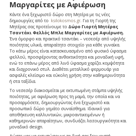
Μαργαρίτες με Αφιέρωση
Κάντε ένα ξεχωριστό δώρο στη Μητέρα με τις νέες
δημιουργίες από το
ksilokosmos.gr
. Για τη Γιορτή της
Μητέρας σας προτείνουμε το
Δώρο Γιορτή Μητέρας
Τσαντάκι Φελλός Μπλε Μαργαρίτες με Αφιέρωση
.
Ένα όμορφο και πρακτικό τσαντάκι – νεσεσέρ από υψηλής
ποιότητας υλικά, απαραίτητο στοιχείο για κάθε γυναίκα.
Το κάτω μέρος είναι κατασκευασμένο από φυσικό ύφασμα
φελλού, προσφέροντας ανθεκτικότητα και μοναδική υφή,
ενώ το επάνω μέρος από λινό ύφασμα χαρίζει κομψότητα
και διαχρονικό στυλ. Διαθέτει μεταλλικό φερμουάρ για
ασφαλές κλείσιμο και εύκολη χρήση στην καθημερινότητα
ή στα ταξίδια.
Το νεσεσέρ διακοσμείται με εκτυπωμένη στάμπα υψηλής
ποιότητας, με αφιέρωση προς τη μαμά, την οποία και να
προσαρμόσετε, δημιουργώντας ένα ξεχωριστό και
α
προσωπικό δώρο γεμάτο συναίσθημα. Ιδανικό για
αποθήκευση καλλυντικών, μικροαντικειμένων ή
α
καθημερινών απαραίτητων, συνδυάζει λειτουργικότητα και
μοναδικό design.
Δώστε μας να εκτυπώσουμε τη δική σας ξεχωριστή