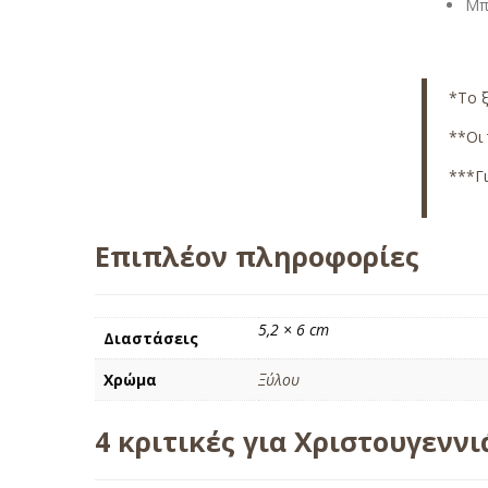
Μπρ
*
Το 
**Οι 
***Γι
Επιπλέον πληροφορίες
5,2 × 6 cm
Διαστάσεις
Χρώμα
Ξύλου
4 κριτικές για
Χριστουγεννι