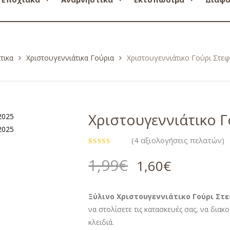
τικα
Χριστουγεννιάτικα Γούρια
Χριστουγεννιάτικο Γούρι Στεφ
Χριστουγεννιάτικο Γ
(
4
αξιολογήσεις πελατών)
Βαθμολογήθηκε
4
με
5.00
1,99
€
1,60
€
από 5 με
βάση
βαθμολογίες
πελάτη
Ξύλινο Χριστουγεννιάτικο Γούρι Στε
να στολίσετε τις κατασκευές σας, να διακ
κλειδιά.