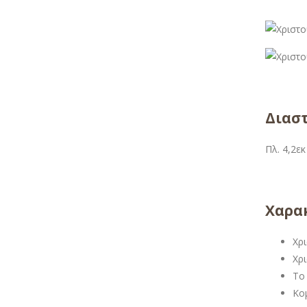
Διαστ
Πλ. 4,2εκ
Χαρακ
Χρ
Χρι
Το 
Κομ