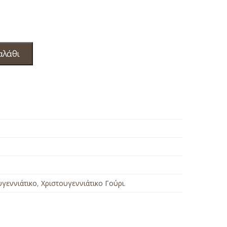
αλάθι
υγεννιάτικο
,
Χριστουγεννιάτικο Γούρι
.