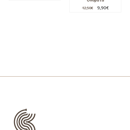
Ονόματα
9,90
€
12,50
€