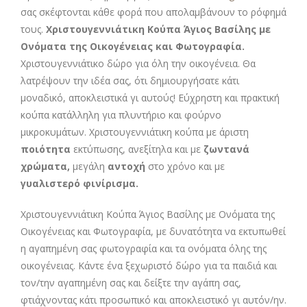
σας σκέφτονται κάθε φορά που απολαμβάνουν το ρόφημά
τους.
Χριστουγεννιάτικη Κούπα Άγιος Βασίλης με
Ονόματα της Οικογένειας και Φωτογραφία.
Χριστουγεννιάτικο δώρο για όλη την οικογένεια. Θα
λατρέψουν την ιδέα σας, ότι δημιουργήσατε κάτι
μοναδικό, αποκλειστικά γι αυτούς! Εύχρηστη και πρακτική
κούπα κατάλληλη για πλυντήριο και φούρνο
μικροκυμάτων. Χριστουγεννιάτικη κούπα με άριστη
ποιότητα
εκτύπωσης, ανεξίτηλα και με
ζωντανά
χρώματα,
μεγάλη
αντοχή
στο χρόνο και με
γυαλιστερό φινίρισμα.
Χριστουγεννιάτικη Κούπα Άγιος Βασίλης με Ονόματα της
Οικογένειας και Φωτογραφία, με δυνατότητα να εκτυπωθεί
η αγαπημένη σας φωτογραφία και τα ονόματα όλης της
οικογένειας. Κάντε ένα ξεχωριστό δώρο για τα παιδιά και
τον/την αγαπημένη σας και δείξτε την αγάπη σας,
φτιάχνοντας κάτι προσωπικό και αποκλειστικό γι αυτόν/ην.