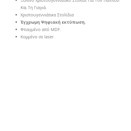
Ξύλινο Χριστουγεννιάτικο Στολίδι Για Τον Παππού
Και Τη Γιαγιά.
Χριστουγεννιάτικα Στολίδια
Έγχρωμη Ψηφιακή εκτύπωση.
Φτιαγμένο από MDF.
Κομμένο σε laser.