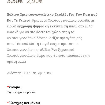
3,50
€
2,90
€
από 5 με
βάση
βαθμολογίες
πελάτη
Ξύλινο Χριστουγεννιάτικο Στολίδι Για Τον Παππού
Και Τη Γιαγιά
. Κρεμαστό Χριστουγεννιάτικο στολίδι, με
ειδική
έγχρωμη ψηφιακή εκτύπωση
πάνω στο ξύλο.
Ιδανικό για να στολίσετε τον χώρο σας ή το
Χριστουγεννιάτικο δέντρο. Δείξτε την αγάπη σας
στον Παππού Και Τη Γιαγιά σας με πρωτότυπα
Χριστουγεννιάτικα στολίδια. Ένα ξεχωριστό
Χριστουγεννιάτικο δώρο που θα εντυπωσιάσει με την
πρώτη ματιά.
Διάσταση : Πλ.: 9εκ. Υψ.: 13εκ.
*
Όνομα:
35
χαρακτήρες απομένουν
*
Έλεγχος Κειμένου