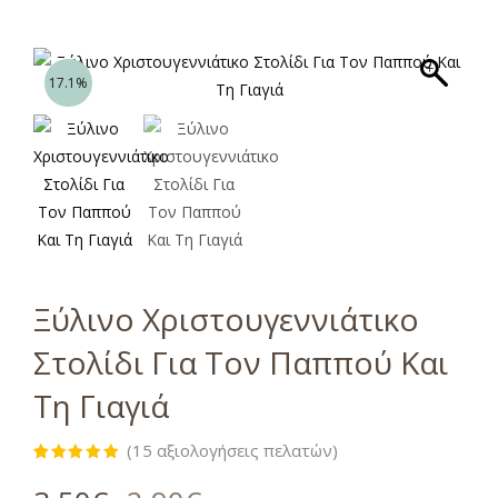
17.1%
Ξύλινο Χριστουγεννιάτικο
Στολίδι Για Τον Παππού Και
Τη Γιαγιά
(
15
αξιολογήσεις πελατών)
Βαθμολογήθηκε
15
με
5.00