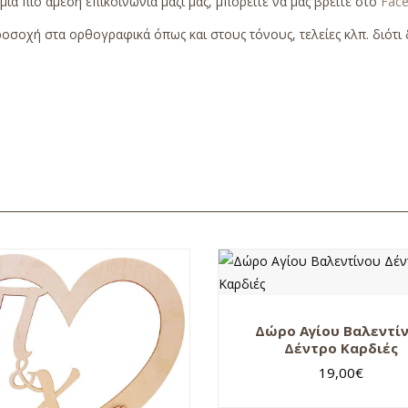
 μια πιο άμεση επικοινωνία μαζί μας, μπορείτε να μας βρείτε στο
Fac
οσοχή στα ορθογραφικά όπως και στους τόνους, τελείες κλπ. διότι δ
Δώρο Αγίου Βαλεντί
Δέντρο Καρδιές
19,00
€