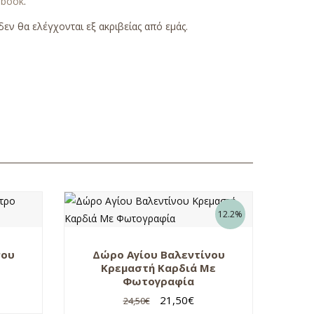
ebook
.
εν θα ελέγχονται εξ ακριβείας από εμάς.
12.2%
νου
Δώρο Αγίου Βαλεντίνου
Κρεμαστή Καρδιά Με
Φωτογραφία
21,50
€
24,50
€