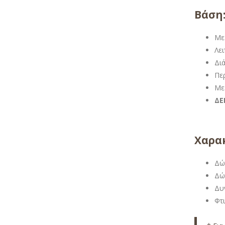
Βάση
Με
Λε
Διά
Πε
Με
ΔΕ
Χαρακ
Δώ
Δώ
Δυ
Φτι