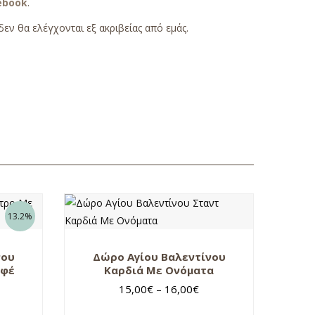
ebook
.
εν θα ελέγχονται εξ ακριβείας από εμάς.
13.2%
νου
Δώρο Αγίου Βαλεντίνου
αφέ
Καρδιά Με Ονόματα
15,00
€
–
16,00
€