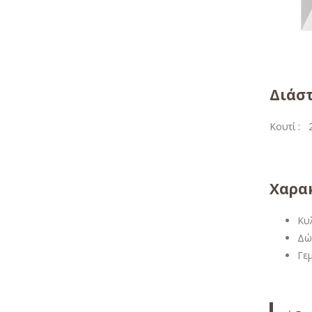
Διάσ
Κουτί :
2
Χαρακ
Κυ
Δώ
Γε