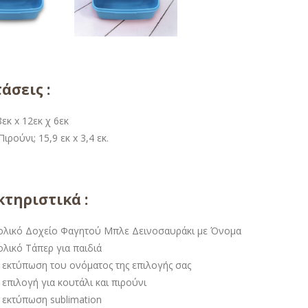
άσεις :
εκ x 12εκ χ 6εκ
ιρούνι; 15,9 εκ x 3,4 εκ.
τηριστικά :
ολικό Δοχείο Φαγητού Μπλε Δεινοσαυράκι με Όνομα
ολικό Τάπερ για παιδιά
 εκτύπωση του ονόματος της επιλογής σας
επιλογή για κουτάλι και πιρούνι
 εκτύπωση sublimation