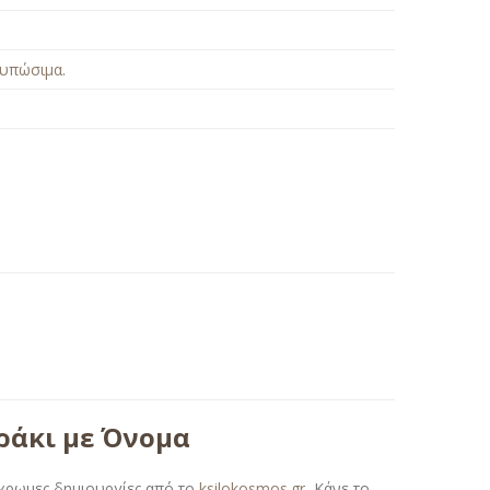
τυπώσιμα
.
ράκι με Όνομα
γχρωμες δημιουργίες από το
ksilokosmos.gr
.
Κάνε το