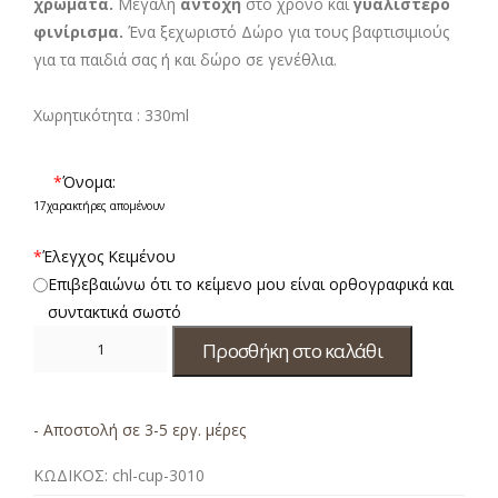
χρώματα.
Μεγάλη
αντοχή
στο χρόνο και
γυαλιστερό
φινίρισμα.
Ένα ξεχωριστό Δώρο για τους βαφτισιμιούς
για τα παιδιά σας ή και δώρο σε γενέθλια.
Χωρητικότητα : 330ml
*
Όνομα:
17
χαρακτήρες απομένουν
*
Έλεγχος Κειμένου
Επιβεβαιώνω ότι το κείμενο μου είναι ορθογραφικά και
συντακτικά σωστό
Προσθήκη στο καλάθι
- Αποστολή σε 3-5 εργ. μέρες
ΚΩΔΙΚΟΣ:
chl-cup-3010