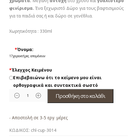
χρώματα.
Μεγάλη
αντοχή
στο χρόνο και
γυαλιστερό
φινίρισμα.
Ένα ξεχωριστό Δώρο για τους βαφτισιμιούς
για τα παιδιά σας ή και δώρο σε γενέθλια.
Χωρητικότητα : 330ml
*
Όνομα:
17
χαρακτήρες απομένουν
*
Έλεγχος Κειμένου
Επιβεβαιώνω ότι το κείμενο μου είναι
ορθογραφικά και συντακτικά σωστό
Προσθήκη στο καλάθι
- Αποστολή σε 3-5 εργ. μέρες
ΚΩΔΙΚΟΣ:
chl-cup-3014