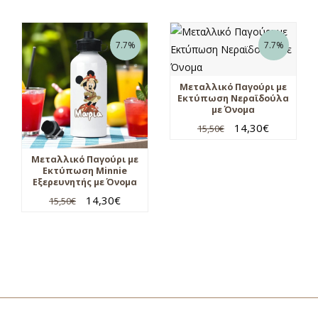
7.7%
7.7%
Μεταλλικό Παγούρι με
Εκτύπωση Νεραϊδούλα
με Όνομα
14,30
€
15,50
€
Μεταλλικό Παγούρι με
Εκτύπωση Minnie
Εξερευνητής με Όνομα
14,30
€
15,50
€