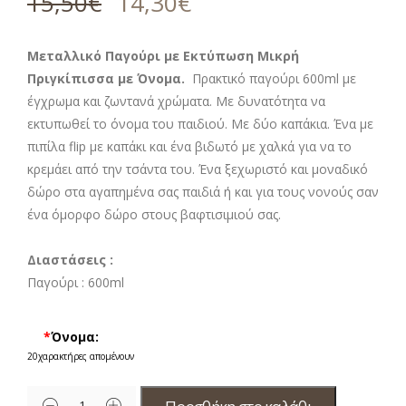
15,50
€
14,30
€
από 5 με
βάση
βαθμολογία
πελάτη
Μεταλλικό Παγούρι με Εκτύπωση Μικρή
Πριγκίπισσα με Όνομα.
Πρακτικό παγούρι 600ml με
έγχρωμα και ζωντανά χρώματα. Με δυνατότητα να
εκτυπωθεί το όνομα του παιδιού. Με δύο καπάκια. Ένα με
πιπίλα flip με καπάκι και ένα βιδωτό με χαλκά για να το
κρεμάει από την τσάντα του. Ένα ξεχωριστό και μοναδικό
δώρο στα αγαπημένα σας παιδιά ή και για τους νονούς σαν
ένα όμορφο δώρο στους βαφτισιμιού σας.
Διαστάσεις :
Παγούρι :
600ml
*
Όνομα:
20
χαρακτήρες απομένουν