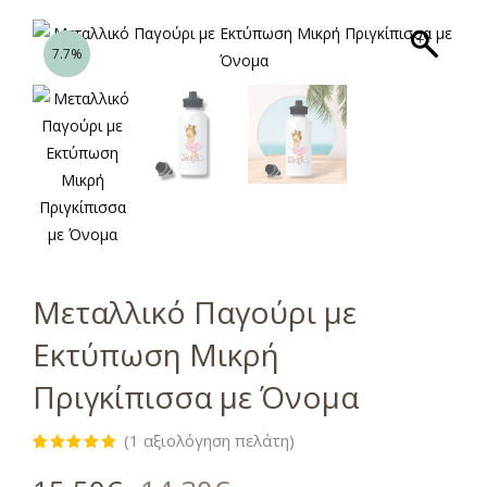
7.7%
Μεταλλικό Παγούρι με
Εκτύπωση Μικρή
Πριγκίπισσα με Όνομα
(
1
αξιολόγηση πελάτη)
Βαθμολογήθηκε
1
με
5.00