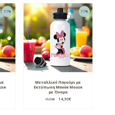
7.7%
7.7%
με
Μεταλλικό Παγούρι με
use
Εκτύπωση Minnie Mouse
με Όνομα
14,30
€
15,50
€