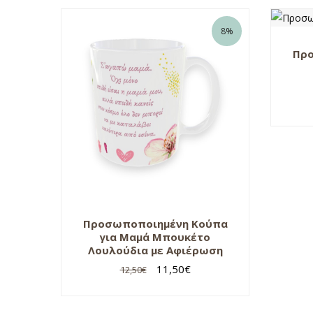
8%
Πρ
Προσωποποιημένη Κούπα
για Μαμά Μπουκέτο
Λουλούδια με Αφιέρωση
11,50
€
12,50
€