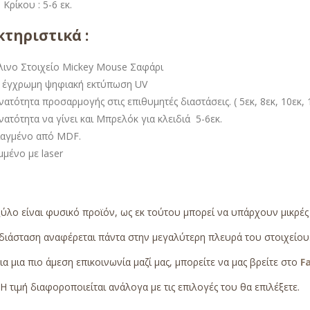
Κρίκου : 5-6 εκ.
τηριστικά :
λινο Στοιχείο Mickey Mouse Σαφάρι
 έγχρωμη ψηφιακή εκτύπωση UV
ατότητα προσαρμογής στις επιθυμητές διαστάσεις. ( 5εκ, 8εκ, 10εκ, 1
ατότητα να γίνει και Μπρελόκ για κλειδιά 5-6εκ.
ιαγμένο από MDF.
μένο με laser
ξύλο είναι φυσικό προϊόν, ως εκ τούτου μπορεί να υπάρχουν μικρέ
διάσταση αναφέρεται πάντα στην μεγαλύτερη πλευρά του στοιχείου
ια μια πιο άμεση επικοινωνία μαζί μας, μπορείτε να μας βρείτε στο
F
Η τιμή διαφοροποιείται ανάλογα με τις επιλογές του θα επιλέξετε.