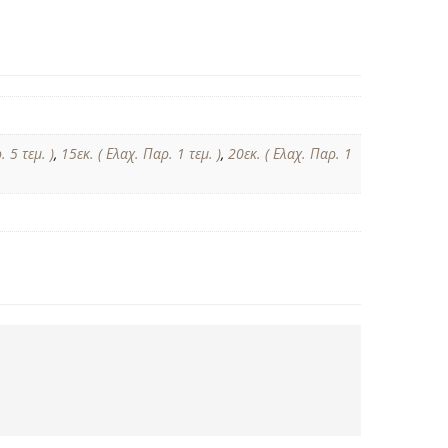
. 5 τεμ. )
,
15εκ. ( Ελαχ. Παρ. 1 τεμ. )
,
20εκ. ( Ελαχ. Παρ. 1