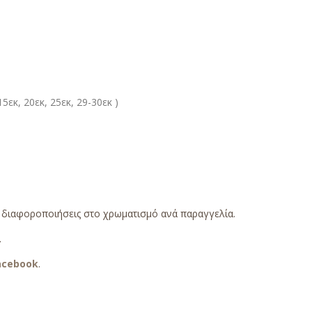
5εκ, 20εκ, 25εκ, 29-30εκ )
ς διαφοροποιήσεις στο χρωματισμό ανά παραγγελία.
.
acebook
.