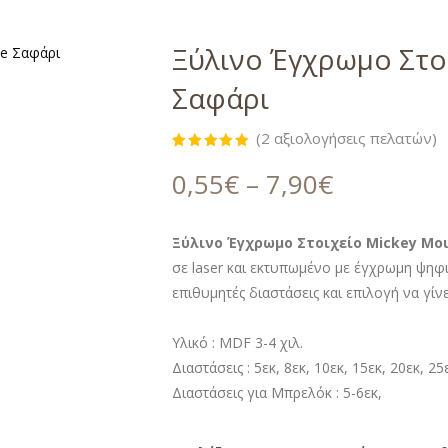
Ξύλινο Έγχρωμο Στο
Σαφάρι
(
2
αξιολογήσεις πελατών)
Βαθμολογήθηκε
2
με
5.00
0,55
€
–
7,90
€
από 5 με
βάση
βαθμολογίες
πελάτη
Ξύλινο Έγχρωμο Στοιχείο Mickey Mo
σε laser και εκτυπωμένο με έγχρωμη ψηφ
επιθυμητές διαστάσεις και επιλογή να γίν
Υλικό : MDF 3-4 χιλ.
Διαστάσεις : 5εκ, 8εκ, 10εκ, 15εκ, 20εκ, 25
Διαστάσεις για Μπρελόκ : 5-6εκ,