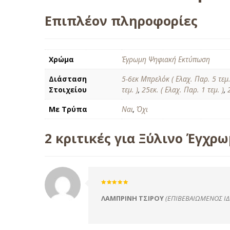
Επιπλέον πληροφορίες
Χρώμα
Έγρωμη Ψηφιακή Εκτύπωση
Διάσταση
5-6εκ Μπρελόκ ( Ελαχ. Παρ. 5 τεμ.
Στοιχείου
τεμ. )
,
25εκ. ( Ελαχ. Παρ. 1 τεμ. )
,
Με Τρύπα
Ναι
,
Όχι
2 κριτικές για
Ξύλινο Έγχρω
Βαθμολογήθηκε
με
5
από
ΛΑΜΠΡΙΝΗ ΤΣΙΡΟΥ
(ΕΠΙΒΕΒΑΙΩΜΈΝΟΣ ΙΔ
5