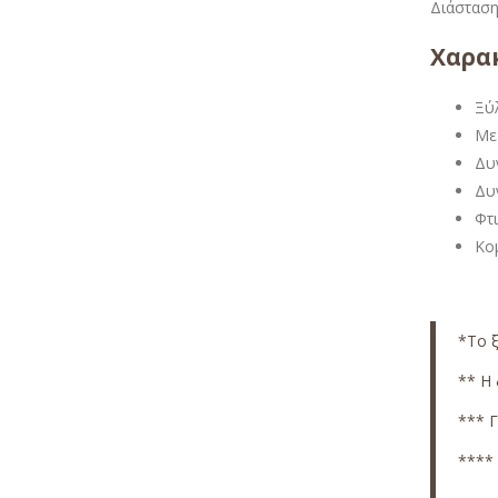
Διάσταση 
Χαρακ
Ξύ
Με
Δυν
Δυν
Φτ
Κομ
*
Το 
** Η 
*** Γ
**** 