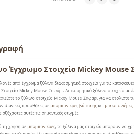
ιγραφή
νο Έγχρωμο Στοιχείο Mickey Mouse 
λογές από έγχρωμα ξύλινα διακοσμητικά στοιχεία για τις κατασκευές
Στοιχείο Mickey Mouse Σαφάρι
.
Διακοσμητικό ξύλινο στοιχείο με
έ
οιείστε το ξύλινο στοιχείο Mickey Mouse Σαφάρι για να στολίστε τις
ν ιδανικές προσθήκες σε
μπομπονιέρες βάπτισης
και
μπομπονιέρες
 αξέχαστες αυτές τις σημαντικές στιγμές.
ό τη χρήση σε
μπομπονιέρες
, τα ξύλινα μας στοιχεία μπορούν να χ
ές και στολισμούς. Η φαντασία σας είναι το μόνο όριο! Διατίθενται 