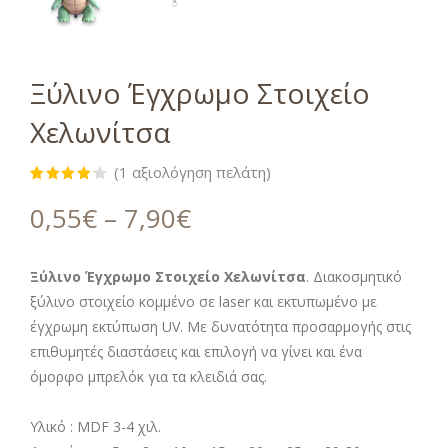
Ξύλινο Έγχρωμο Στοιχείο
Χελωνίτσα
(
1
αξιολόγηση πελάτη)
Βαθμολογήθηκε
1
με
4.00
0,55
€
–
7,90
€
από 5
με βάση
βαθμολογία
πελάτη
Ξύλινο Έγχρωμο Στοιχείο Χελωνίτσα
. Διακοσμητικό
ξύλινο στοιχείο κομμένο σε laser και εκτυπωμένο με
έγχρωμη εκτύπωση UV. Με δυνατότητα προσαρμογής στις
επιθυμητές διαστάσεις και επιλογή να γίνει και ένα
όμορφο μπρελόκ για τα κλειδιά σας.
Υλικό : MDF 3-4 χιλ.