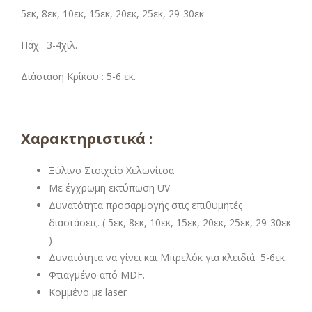
5εκ, 8εκ, 10εκ, 15εκ, 20εκ, 25εκ, 29-30εκ
Πάχ. 3-4χιλ.
Διάσταση Κρίκου : 5-6 εκ.
Χαρακτηριστικά :
Ξύλινο Στοιχείο Χελωνίτσα
Με έγχρωμη εκτύπωση UV
Δυνατότητα προσαρμογής στις επιθυμητές
διαστάσεις. ( 5εκ, 8εκ, 10εκ, 15εκ, 20εκ, 25εκ, 29-30εκ
)
Δυνατότητα να γίνει και Μπρελόκ για κλειδιά 5-6εκ.
Φτιαγμένο από MDF.
Κομμένο με laser