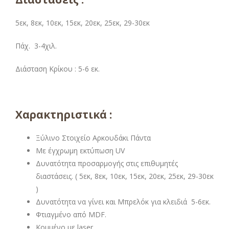
5εκ, 8εκ, 10εκ, 15εκ, 20εκ, 25εκ, 29-30εκ
Πάχ. 3-4χιλ.
Διάσταση Κρίκου : 5-6 εκ.
Χαρακτηριστικά :
Ξύλινο Στοιχείο Αρκουδάκι Πάντα
Με έγχρωμη εκτύπωση UV
Δυνατότητα προσαρμογής στις επιθυμητές
διαστάσεις. ( 5εκ, 8εκ, 10εκ, 15εκ, 20εκ, 25εκ, 29-30εκ
)
Δυνατότητα να γίνει και Μπρελόκ για κλειδιά 5-6εκ.
Φτιαγμένο από MDF.
Κομμένο με laser