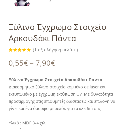
Ξύλινο Έγχρωμο Στοιχείο
Αρκουδάκι Πάντα
(
1
αξιολόγηση πελάτη)
Βαθμολογήθηκε
1
με
5.00
0,55
€
–
7,90
€
από 5 με
βάση
βαθμολογία
πελάτη
Ξύλινο Έγχρωμο Στοιχείο Αρκουδάκι Πάντα
.
Διακοσμητικό ξύλινο στοιχείο κομμένο σε laser και
εκτυπωμένο με έγχρωμη εκτύπωση UV. Με δυνατότητα
προσαρμογής στις επιθυμητές διαστάσεις και επιλογή να
γίνει και ένα όμορφο μπρελόκ για τα κλειδιά σας.
Υλικό : MDF 3-4 χιλ.