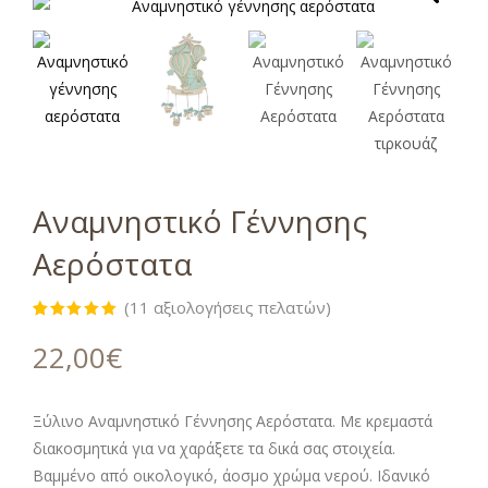
Αναμνηστικό Γέννησης
Αερόστατα
(
11
αξιολογήσεις πελατών)
Βαθμολογήθηκε
11
με
5.00
22,00
€
από 5 με
βάση
βαθμολογίες
πελάτη
Ξύλινο Αναμνηστικό Γέννησης Αερόστατα. Με κρεμαστά
διακοσμητικά για να χαράξετε τα δικά σας στοιχεία.
Βαμμένο από οικολογικό, άοσμο χρώμα νερού. Ιδανικό