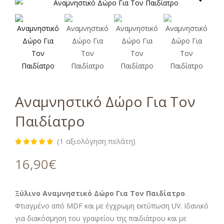
Αναμνηστικό Δώρο Για Τον
Παιδίατρο
(
1
αξιολόγηση πελάτη)
Βαθμολογήθηκε
1
με
5.00
16,90
€
από 5 με
βάση
βαθμολογία
πελάτη
Ξύλινο Αναμνηστικό Δώρο Για Τον Παιδίατρο
.
Φτιαγμένο από MDF και με έγχρωμη εκτύπωση UV. Ιδανικό
για διακόσμηση του γραφείου της παιδιάτρου και με