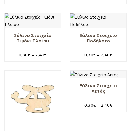
κουνέλι
λιοντάρι
νύφη
ξύλινο
Ξύλινο Στοιχείο
Ξύλινο Στοιχείο
Τιμόνι Πλοίου
Ποδήλατο
στοιχείο
Τίγρης
0,30
€
–
2,40
€
0,30
€
–
2,40
€
χριστουγεννιάτικο
δέντρο
Ξύλινο Στοιχείο
Αετός
0,30
€
–
2,40
€