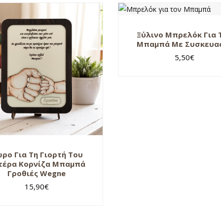
Ξύλινο Μπρελόκ Για 
Μπαμπά Με Συσκευα
5,50
€
ρο Για Τη Γιορτή Του
τέρα Κορνίζα Μπαμπά
Γροθιές Wegne
15,90
€