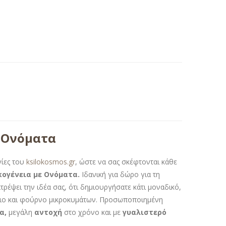
 Ονόματα
γίες του
ksilokosmos.gr
, ώστε να σας σκέφτονται κάθε
ογένεια με Ονόματα.
Ιδανική για δώρο για τη
τρέψει την ιδέα σας, ότι δημιουργήσατε κάτι μοναδικό,
ήριο και φούρνο μικροκυμάτων. Προσωποποιημένη
α,
μεγάλη
αντοχή
στο χρόνο και με
γυαλιστερό