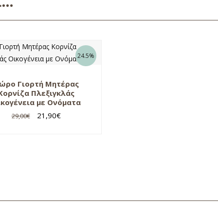
ει…
24.5%
ώρο Γιορτή Μητέρας
Κορνίζα Πλεξιγκλάς
κογένεια με Ονόματα
21,90
€
29,00
€