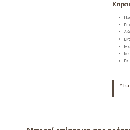
Χαρακ
Πρ
Γι
Δώ
Εκ
Με
Με
Εκ
* Για