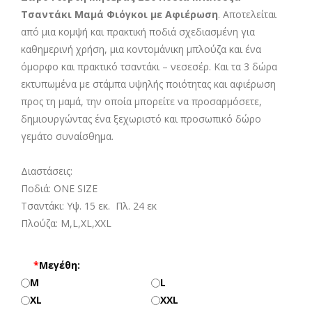
Τσαντάκι Μαμά Φιόγκοι με Αφιέρωση
. Αποτελείται
από μια κομψή και πρακτική ποδιά σχεδιασμένη για
καθημερινή χρήση, μια κοντομάνικη μπλούζα και ένα
όμορφο και πρακτικό τσαντάκι – νεσεσέρ. Και τα 3 δώρα
εκτυπωμένα με στάμπα υψηλής ποιότητας και αφιέρωση
προς τη μαμά, την οποία μπορείτε να προσαρμόσετε,
δημιουργώντας ένα ξεχωριστό και προσωπικό δώρο
γεμάτο συναίσθημα.
Διαστάσεις:
Ποδιά: ONE SIZE
Τσαντάκι: Υψ. 15 εκ. Πλ. 24 εκ
Πλούζα: M,L,XL,XXL
*
Μεγέθη:
M
L
XL
XXL