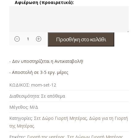
Αφιέρωση (προαιρετικά):
Προσθήκη στο καλάθι
- Δεν υποστηρίζεται η Αντικαταβολή!
- Αποστολή σε 3-5 εργ. μέρες
ΚΩΔΙΚΟΣ:
mom-set-12
Διαθεσιμότητα:
Σε απόθεμα
Μέγεθος:
Μ/Δ
Κατηγορίες:
Σετ Δώρο Γιορτή Μητέρας
,
Δώρα για τη Γιορτή
της Μητέρας
.
Ετικέτες:
Γιορτή της μητέρας
,
Σετ Δώρων Γιορτή Μητέρας
.