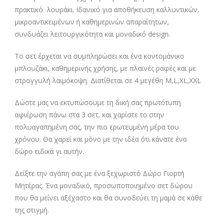
πρακτικό λουράκι. Ιδανικό για αποθήκευση καλλυντικών,
μικροαντικειμένων ή καθημερινών απαραίτητων,
συνδυάζει λειτουργικότητα και μοναδικό design.
Το σετ έρχεται να συμπληρώσει και ένα κοντομάνικο
μπλουζάκι, καθημερινής χρήσης, με πλαϊνές ραφές και με
στρογγυλή λαιμόκοψη. Διατίθεται σε 4 μεγέθη M,L,XL,XXL
Δώστε μας να εκτυπώσουμε τη δική σας πρωτότυπη
αφιέρωση πάνω στα 3 σετ, και χαρίστε το στην
πολυαγαπημένη σας, την πιο ερωτευμένη μέρα του
χρόνου. Θα χαρεί και μόνο με την ιδέα ότι κάνατε ένα
δώρο ειδικά γι αυτήν.
Δείξτε την αγάπη σας με ένα ξεχωριστό Δώρο Γιορτή
Μητέρας. Ένα μοναδικό, προσωποποιημένο σετ δώρου
που θα μείνει αξέχαστο και θα συνοδεύει τη μαμά σε κάθε
της στιγμή.