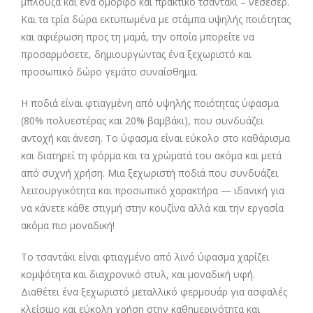
μπλούζα και ένα όμορφο και πρακτικό τσαντάκι – νεσεσέρ.
Και τα τρία δώρα εκτυπωμένα με στάμπα υψηλής ποιότητας
και αφιέρωση προς τη μαμά, την οποία μπορείτε να
προσαρμόσετε, δημιουργώντας ένα ξεχωριστό και
προσωπικό δώρο γεμάτο συναίσθημα.
Η ποδιά είναι φτιαγμένη από υψηλής ποιότητας ύφασμα
(80% πολυεστέρας και 20% βαμβάκι), που συνδυάζει
αντοχή και άνεση. Το ύφασμα είναι εύκολο στο καθάρισμα
και διατηρεί τη φόρμα και τα χρώματά του ακόμα και μετά
από συχνή χρήση. Μια ξεχωριστή ποδιά που συνδυάζει
λειτουργικότητα και προσωπικό χαρακτήρα — ιδανική για
να κάνετε κάθε στιγμή στην κουζίνα αλλά και την εργασία
ακόμα πιο μοναδική!
Το τσαντάκι είναι φτιαγμένο από λινό ύφασμα χαρίζει
κομψότητα και διαχρονικό στυλ, και μοναδική υφή.
Διαθέτει ένα ξεχωριστό μεταλλικό φερμουάρ για ασφαλές
κλείσιμο και εύκολη χρήση στην καθημερινότητα και