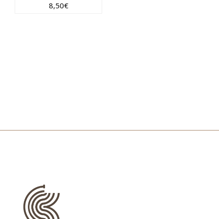
8,50
€