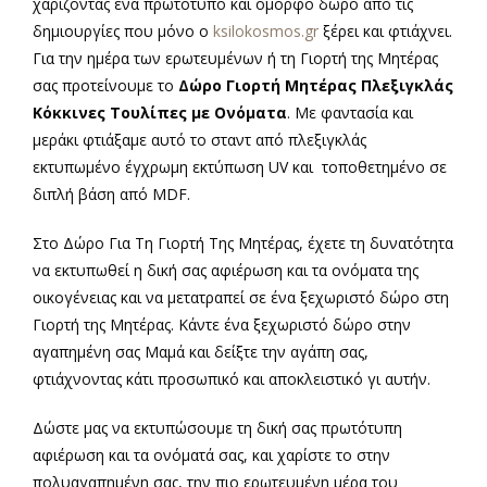
χαρίζοντας ένα πρωτότυπο και όμορφο δώρο από τις
δημιουργίες που μόνο ο
ksilokosmos.gr
ξέρει και φτιάχνει.
Για την ημέρα των ερωτευμένων ή τη Γιορτή της Μητέρας
σας προτείνουμε το
Δώρο Γιορτή Μητέρας Πλεξιγκλάς
Κόκκινες Τουλίπες με Ονόματα
. Με φαντασία και
μεράκι φτιάξαμε αυτό το σταντ από πλεξιγκλάς
εκτυπωμένο έγχρωμη εκτύπωση UV και τοποθετημένο σε
διπλή βάση από MDF.
Στο Δώρο Για Τη Γιορτή Της Μητέρας, έχετε τη δυνατότητα
να εκτυπωθεί η δική σας αφιέρωση και τα ονόματα της
οικογένειας και να μετατραπεί σε ένα ξεχωριστό δώρο στη
Γιορτή της Μητέρας. Κάντε ένα ξεχωριστό δώρο στην
αγαπημένη σας Μαμά και δείξτε την αγάπη σας,
φτιάχνοντας κάτι προσωπικό και αποκλειστικό γι αυτήν.
Δώστε μας να εκτυπώσουμε τη δική σας πρωτότυπη
α
αφιέρωση και τα ονόματά σας, και χαρίστε το στην
πολυαγαπημένη σας, την πιο ερωτευμένη μέρα του
α