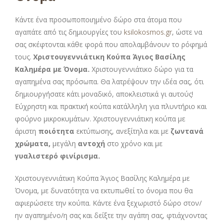
Κάντε ένα προσωποποιημένο δώρο στα άτομα που
αγαπάτε από τις δημιουργίες του
ksilokosmos.gr
, ώστε να
σας σκέφτονται κάθε φορά που απολαμβάνουν το ρόφημά
τους.
Χριστουγεννιάτικη Κούπα Άγιος Βασίλης
Καλημέρα με Όνομα.
Χριστουγεννιάτικο δώρο για τα
αγαπημένα σας πρόσωπα. Θα λατρέψουν την ιδέα σας, ότι
δημιουργήσατε κάτι μοναδικό, αποκλειστικά γι αυτούς!
Εύχρηστη και πρακτική κούπα κατάλληλη για πλυντήριο και
φούρνο μικροκυμάτων. Χριστουγεννιάτικη κούπα με
άριστη
ποιότητα
εκτύπωσης, ανεξίτηλα και με
ζωντανά
χρώματα,
μεγάλη
αντοχή
στο χρόνο και με
γυαλιστερό φινίρισμα.
Χριστουγεννιάτικη Κούπα Άγιος Βασίλης Καλημέρα με
Όνομα, με δυνατότητα να εκτυπωθεί το όνομα που θα
αφιερώσετε την κούπα. Κάντε ένα ξεχωριστό δώρο στον/
ην αγαπημένο/η σας και δείξτε την αγάπη σας, φτιάχνοντας