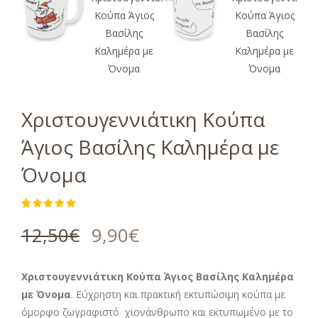
Χριστουγεννιάτικη Κούπα
Άγιος Βασίλης Καλημέρα με
Όνομα
Βαθμολογήθηκε
1
με
5.00
12,50
€
9,90
€
από 5 με
βάση
βαθμολογία
πελάτη
Χριστουγεννιάτικη Κούπα Άγιος Βασίλης Καλημέρα
με Όνομα
. Εύχρηστη και πρακτική εκτυπώσιμη κούπα με
όμορφο ζωγραφιστό χιονάνθρωπο και εκτυπωμένο με το