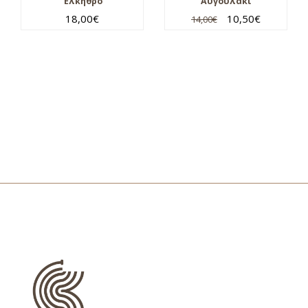
Έλκηθρο
Αυγουλάκι
18,00
€
10,50
€
14,00
€