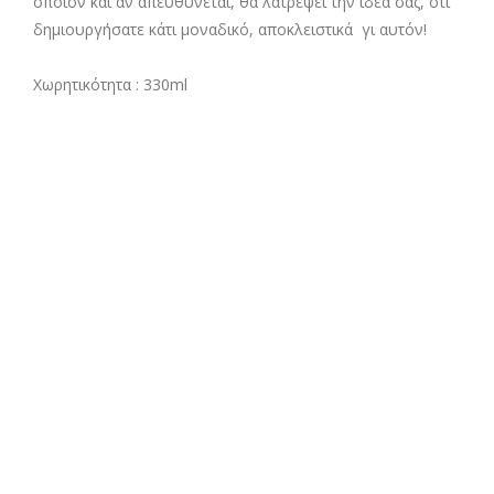
όποιον και αν απευθύνεται, θα λατρέψει την ιδέα σας, ότι
δημιουργήσατε κάτι μοναδικό, αποκλειστικά γι αυτόν!
Χωρητικότητα : 330ml