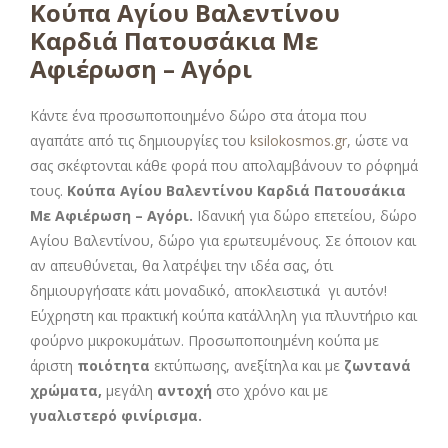
Κούπα Αγίου Βαλεντίνου
Καρδιά Πατουσάκια Με
Αφιέρωση – Αγόρι
Κάντε ένα προσωποποιημένο δώρο στα άτομα που
αγαπάτε από τις δημιουργίες του
ksilokosmos.gr
, ώστε να
σας σκέφτονται κάθε φορά που απολαμβάνουν το ρόφημά
τους.
Κούπα Αγίου Βαλεντίνου Καρδιά Πατουσάκια
Με Αφιέρωση – Αγόρι.
Ιδανική για δώρο επετείου, δώρο
Αγίου Βαλεντίνου, δώρο για ερωτευμένους. Σε όποιον και
αν απευθύνεται, θα λατρέψει την ιδέα σας, ότι
δημιουργήσατε κάτι μοναδικό, αποκλειστικά γι αυτόν!
Εύχρηστη και πρακτική κούπα κατάλληλη για πλυντήριο και
φούρνο μικροκυμάτων. Προσωποποιημένη κούπα με
άριστη
ποιότητα
εκτύπωσης, ανεξίτηλα και με
ζωντανά
χρώματα,
μεγάλη
αντοχή
στο χρόνο και με
γυαλιστερό φινίρισμα.