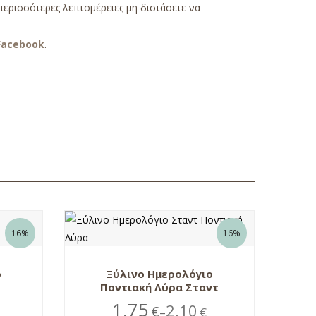
περισσότερες λεπτομέρειες μη διστάσετε να
Facebook
.
16%
16%
ο
Ξύλινο Ημερολόγιο
Ποντιακή Λύρα Σταντ
1,75
2,10
€
€
–