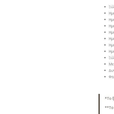
Ξύ
Ημ
Ημ
Ημ
Ημ
Ημ
Ημ
Ημ
Ξύ
Με
Δυ
Φτ
*Το ξ
**Το 