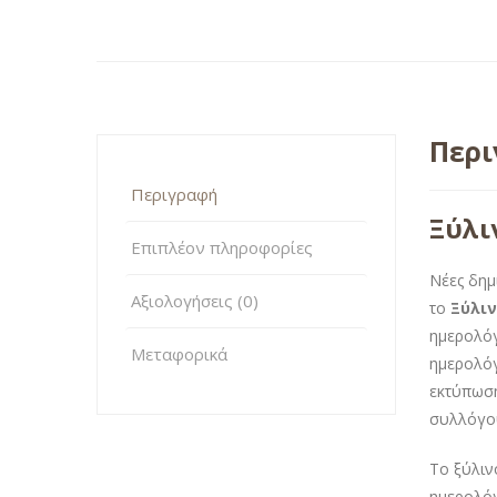
Περ
Περιγραφή
Ξύλι
Επιπλέον πληροφορίες
Νέες δημ
Αξιολογήσεις (0)
το
Ξύλιν
ημερολόγ
Μεταφορικά
ημερολόγ
εκτύπωση
συλλόγου
Το ξύλιν
ημερολόγ