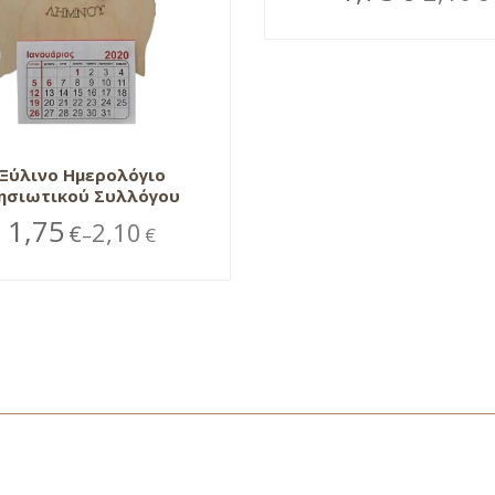
Ξύλινο Ημερολόγιο
ησιωτικού Συλλόγου
1,75
2,10
€
€
–