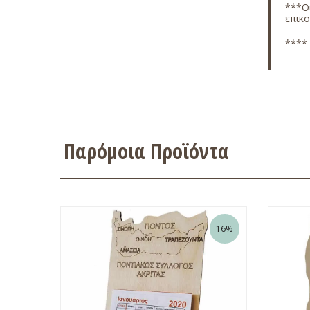
***Οι
επικ
**** 
Παρόμοια Προϊόντα
16%