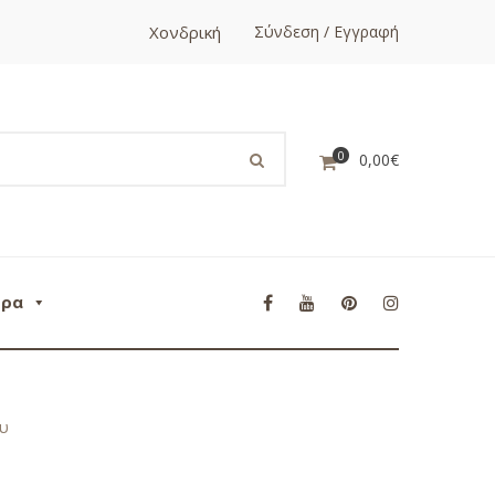
Χονδρική
Σύνδεση / Εγγραφή
0
0,00
€
ορα
ου