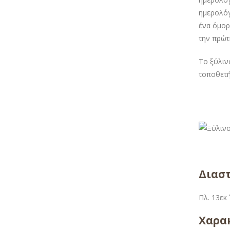
ημερολόγ
ένα όμορ
την πρώτ
Το ξύλιν
τοποθετή
Διαστ
Πλ. 13εκ 
Χαρακ