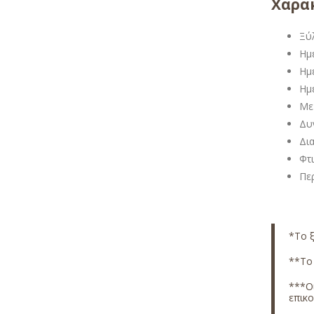
Χαρακ
Ξύ
Ημ
Ημ
Ημ
Με
Δυ
Δι
Φτ
Περ
*Το ξ
**Το 
***Οι
επικ