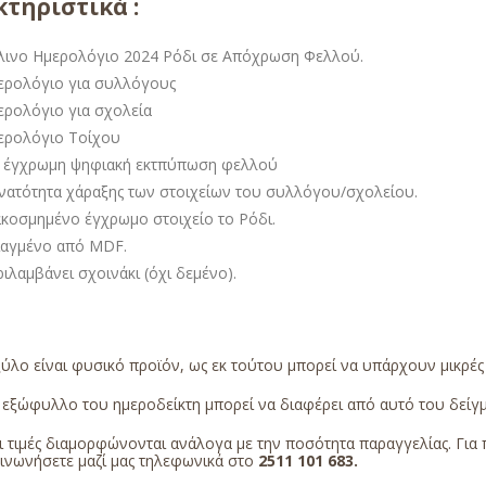
τηριστικά :
λινο Ημερολόγιο 2024 Ρόδι σε Απόχρωση Φελλού.
ερολόγιο για συλλόγους
ερολόγιο για σχολεία
ερολόγιο Τοίχου
 έγχρωμη ψηφιακή εκτπύπωση φελλού
νατότητα χάραξης των στοιχείων του συλλόγου/σχολείου.
ακοσμημένο έγχρωμο στοιχείο το Ρόδι.
ιαγμένο από MDF.
ιλαμβάνει σχοινάκι (όχι δεμένο).
ύλο είναι φυσικό προϊόν, ως εκ τούτου μπορεί να υπάρχουν μικρέ
εξώφυλλο του ημεροδείκτη μπορεί να διαφέρει από αυτό του δείγμα
 τιμές διαμορφώνονται ανάλογα με την ποσότητα παραγγελίας. Για 
οινωνήσετε μαζί μας τηλεφωνικά στο
2511 101 683
.