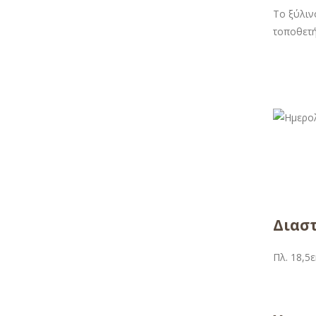
Το ξύλιν
τοποθετή
Διαστ
Πλ. 18,5ε