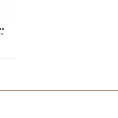
ια
γο