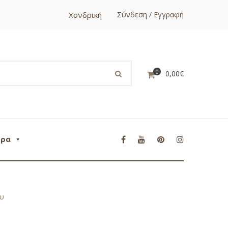
Χονδρική
Σύνδεση / Εγγραφή
0
0,00
€
ορα
ου