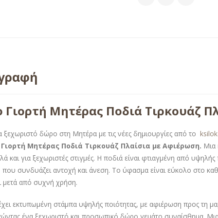
ιγραφή
 Γιορτή Μητέρας Ποδιά Τιρκουάζ Π
α ξεχωριστό δώρο στη Μητέρα με τις νέες δημιουργίες από το
ksilo
Γιορτή Μητέρας Ποδιά Τιρκουάζ Πλαίσια με Αφιέρωση
.
Μια 
λά και για ξεχωριστές στιγμές. Η ποδιά είναι φτιαγμένη από υψηλή
, που συνδυάζει αντοχή και άνεση. Το ύφασμα είναι εύκολο στο καθ
ι μετά από συχνή χρήση.
έχει εκτυπωμένη στάμπα υψηλής ποιότητας, με αφιέρωση προς τη μα
ώντας ένα ξεχωριστό και προσωπικό δώρο γεμάτο συναίσθημα. Μια 