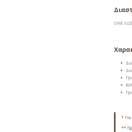
Διαστ
ONE SIZ
Χαρακ
Δώ
Δώ
Πρα
80
Πρ
* Για
** Πρ