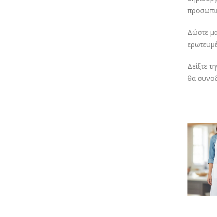
προσωπικ
Δώστε μα
ερωτευμέ
Δείξτε τ
θα συνοδ