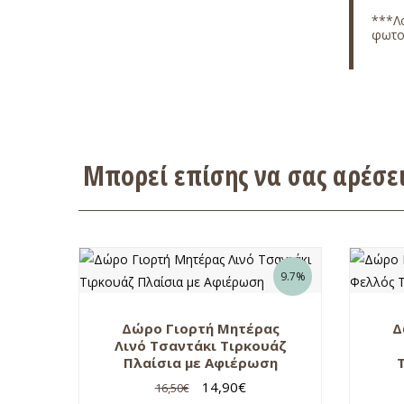
***Λό
φωτο
Μπορεί επίσης να σας αρέσ
9.7%
Δώρο Γιορτή Μητέρας
Δ
Λινό Τσαντάκι Τιρκουάζ
Πλαίσια με Αφιέρωση
14,90
€
16,50
€