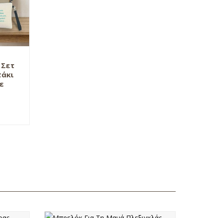
 Σετ
τάκι
ε