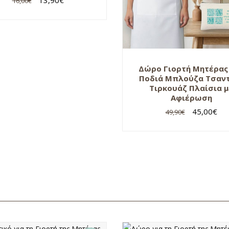
16,00
€
Δώρο Γιορτή Μητέρας
Ποδιά Μπλούζα Τσαν
Τιρκουάζ Πλαίσια μ
Αφιέρωση
45,00
€
49,90
€