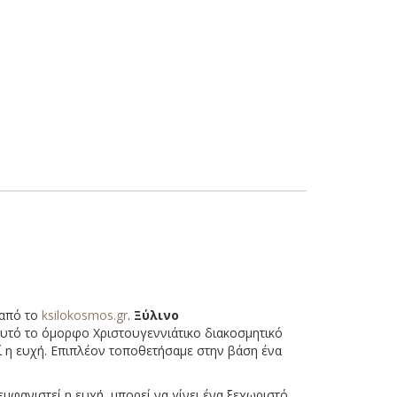
 από το
ksilokosmos.gr
.
Ξύλινο
 αυτό το όμορφο Χριστουγεννιάτικο διακοσμητικό
ί η ευχή. Επιπλέον τοποθετήσαμε στην βάση ένα
μφανιστεί η ευχή, μπορεί να γίνει ένα ξεχωριστό