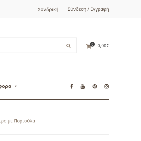
Χονδρική
Σύνδεση / Εγγραφή
0
0,00
€
φορα
τρο με Πορτούλα