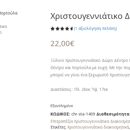
Χριστουγεννιάτικο 
(
1
αξιολόγηση πελάτη)
Βαθμολογήθηκε
1
με
5.00
22,00
€
από 5 με
βάση
βαθμολογία
πελάτη
Ξύλινο Χριστουγεννιάτικο Δώρο Δέντρο 
δέντρο και πορτούλα με ευχή. Με την πορ
μπορεί να γίνει ένα ξεχωριστό Χριστουγε
Διαστάσεις : Πλ. 26εκ Ύψ. 17εκ
Εξαντλημένο
ΚΩΔΙΚΟΣ:
chr-sta-1409
Διαθεσιμότητα
Επιτραπέζια Χριστουγεννιάτικα Διακοσμητ
Ετικέτες:
Χριστουγεννιάτικα διακοσμητικά