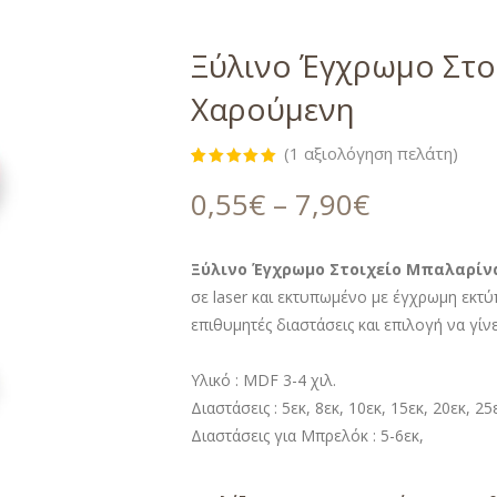
Ξύλινο Έγχρωμο Στο
Χαρούμενη
(
1
αξιολόγηση πελάτη)
Βαθμολογήθηκε
1
με
5.00
0,55
€
–
7,90
€
από 5 με
βάση
βαθμολογία
πελάτη
Ξύλινο Έγχρωμο Στοιχείο Μπαλαρίν
σε laser και εκτυπωμένο με έγχρωμη εκτ
επιθυμητές διαστάσεις και επιλογή να γίν
Υλικό : MDF 3-4 χιλ.
Διαστάσεις : 5εκ, 8εκ, 10εκ, 15εκ, 20εκ, 25
Διαστάσεις για Μπρελόκ : 5-6εκ,