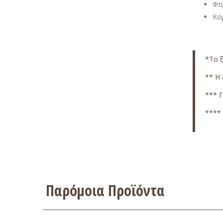
Φτ
Κομ
*
Το 
** Η 
*** Γ
**** 
Παρόμοια Προϊόντα