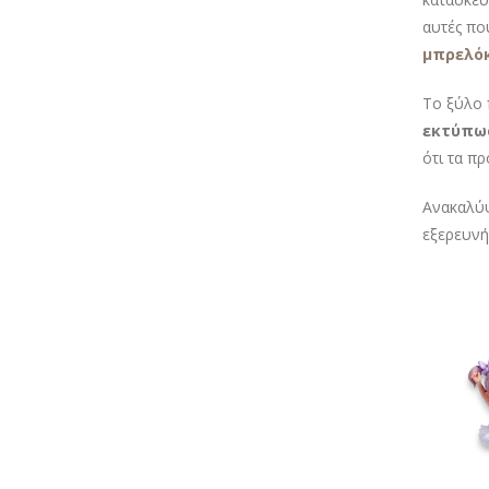
αυτές πο
μπρελόκ
Το ξύλο 
εκτύπω
ότι τα π
Ανακαλύψ
εξερευνή