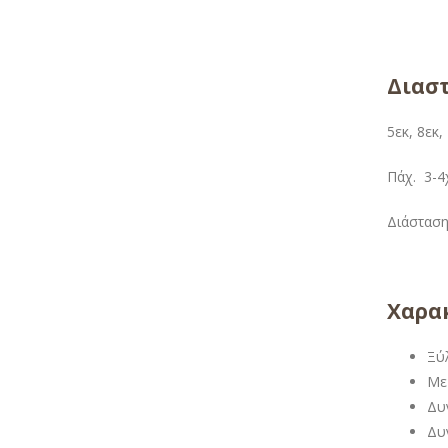
Διαστ
5εκ, 8εκ,
Πάχ. 3-4χ
Διάσταση 
Χαρακ
Ξύ
Με
Δυν
Δυν